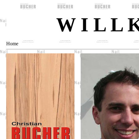
W I L L 
Home